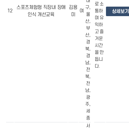
대
로 소
스포츠체험형 직장내 장애
김용
구,
12
여
통하
상세보기
인식 개선교육
미
울
며 유
산,
익하
부
고 즐
산,
거운
경
시간
북,
을 만
경
듭니
남,
다.
전
북,
전
남,
광
주,
세
종
서