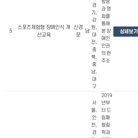
방송
경
과 영
기,
화를
강
통해
스포츠체험형 장애인식 개
신경
원,
5
남
본 장
상세보기
선교육
문
대
애인
전,
인권
충
의 현
북,
주소
충
남,
대
구
2019
서
년부
울,
터 드
인
림패
천,
럴림
경
픽과