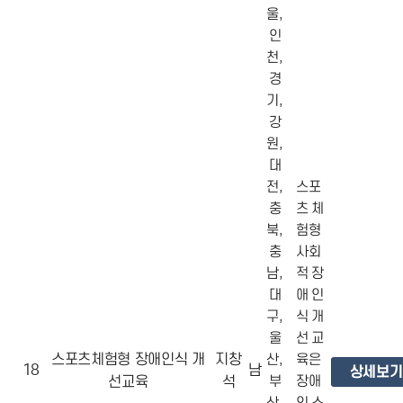
울,
인
천,
경
기,
강
원,
대
전,
스포
충
츠 체
북,
험형
충
사회
남,
적 장
대
애 인
구,
식 개
울
선 교
스포츠체험형 장애인식 개
지창
산,
육은
18
남
상세보기
선교육
석
부
장애
산,
인 스