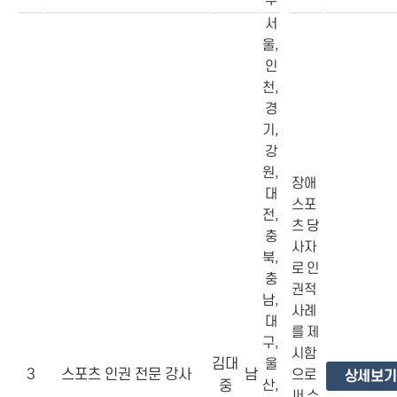
서
울,
인
천,
경
기,
강
원,
장애
대
스포
전,
츠 당
충
사자
북,
로 인
충
권적
남,
사례
대
를 제
구,
시함
김대
울
3
스포츠 인권 전문 강사
남
으로
상세보기
중
산,
써 수