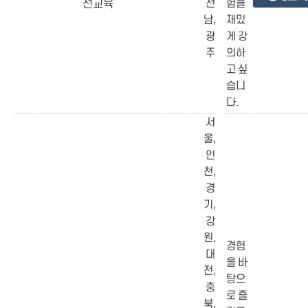
선교육
전
험을
남,
재밌
광
게 강
주
의하
고 싶
습니
다.
서
울,
인
천,
경
기,
강
원,
경험
대
을 바
전,
탕으
충
로 즐
북,