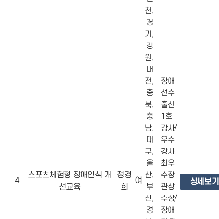
천,
경
기,
강
원,
대
전,
장애
충
선수
북,
출신
충
1호
남,
강사/
대
우수
구,
강사,
울
최우
스포츠체험형 장애인식 개
정경
산,
수장
4
여
상세보기
선교육
희
부
관상
산,
수상/
경
장애