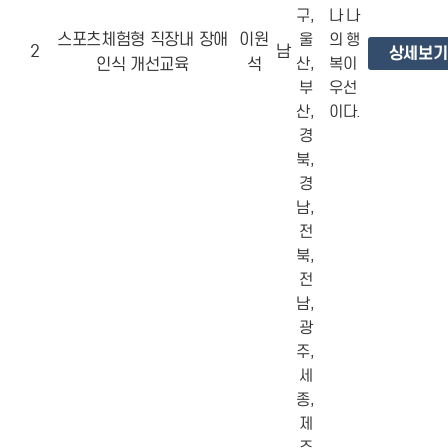
구,
나 나
스포츠체험형 직장내 장애
이원
울
의 행
2
남
상세보기
인식 개선교육
석
산,
복이
부
우선
산,
이다.
경
북,
경
남,
전
북,
전
남,
광
주,
세
종,
제
주