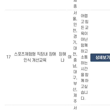
세
종
서
어렵
울,
고 힘
인
든 교
천,
육이
경
아닌
기,
함께
대
하고
스포츠체험형 직장내 장애
장해
전,
17
여
소통
상세보기
인식 개선교육
나
충
하는
남,
시간
대
을 함
구,
께 하
부
고싶
산,
습니
제
다.
주
서