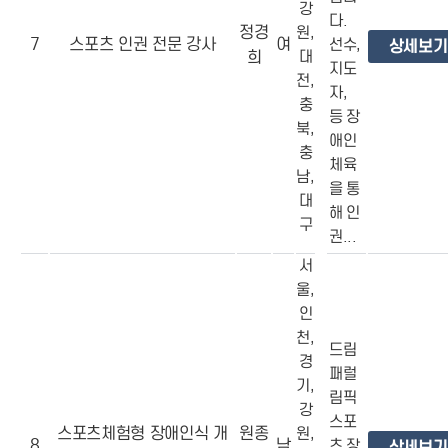
강
다.
정경
원,
7
스포츠 인권 전문 강사
여
선수,
상세보기
희
대
지도
전,
자,
충
등 장
북,
애인
충
체육
남,
을 통
대
해 인
구
권...
서
울,
인
천,
드림
경
패럴
기,
림픽
강
스포
스포츠체험형 장애인식 개
원종
원,
8
남
츠 장
상세보기