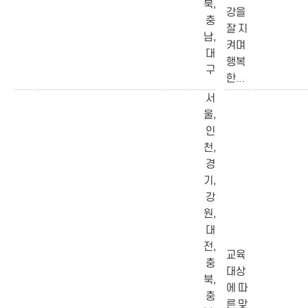
북,
강을
충
잘 지
남,
켜며
대
행복
구
한...
서
울,
인
천,
경
기,
강
원,
대
전,
교육
충
대상
북,
에 따
충
른 맞