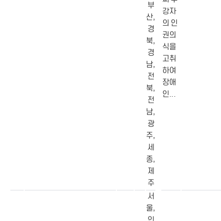
부
강자
산,
의 인
경
권의
북,
식을
경
고취
남,
하여
전
장애
북,
인...
전
남,
광
주,
세
종,
제
주
서
울,
인