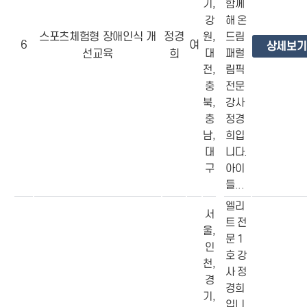
기,
함께
강
해 온
스포츠체험형 장애인식 개
정경
원,
드림
6
여
상세보기
선교육
희
대
패럴
전,
림픽
충
전문
북,
강사
충
정경
남,
희입
대
니다.
구
아이
들...
엘리
서
트 전
울,
문 1
인
호 강
천,
사 정
경
경희
기,
입니