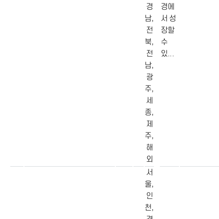
경
경에
남,
서 성
전
장할
북,
수
전
있...
남,
광
주,
세
종,
제
주,
해
외
서
울,
인
천,