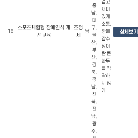
겁고
충
재미
남,
있게
대
소통.
스포츠체험형 장애인식 개
조정
구,
16
남
장애
상세보기
선교육
제
울
감수
산,
성이
부
란 큰
산,
화두
경
를 딱
북,
딱하
경
지 않
남,
게 ...
전
북,
전
남,
광
주,