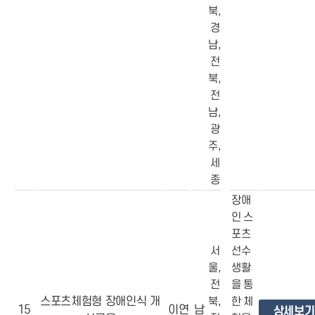
북,
경
남,
전
북,
전
남,
광
주,
세
종
장애
인 스
포츠
서
선수
울,
생활
전
을 통
스포츠체험형 장애인식 개
북,
한 체
15
이연
남
상세보기