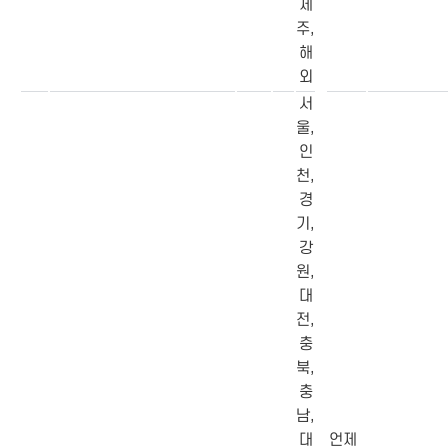
제
주,
해
외
서
울,
인
천,
경
기,
강
원,
대
전,
충
북,
충
남,
대
언제