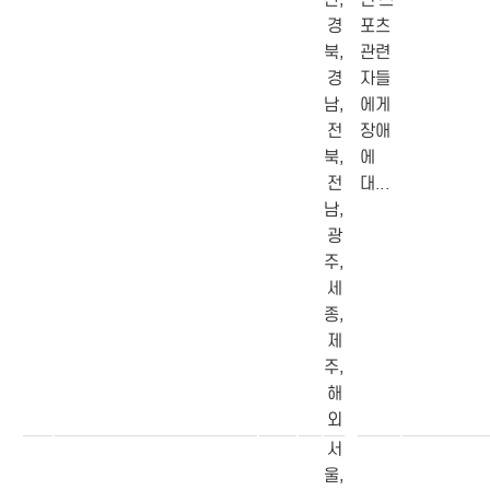
경
포츠
북,
관련
경
자들
남,
에게
전
장애
북,
에
전
대...
남,
광
주,
세
종,
제
주,
해
외
서
울,