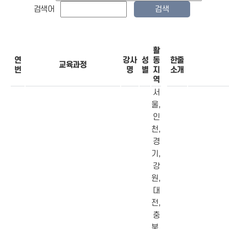
검색어
활
연
강사
성
동
한줄
교육과정
번
명
별
지
소개
역
서
울,
인
천,
경
기,
강
원,
대
전,
충
북,