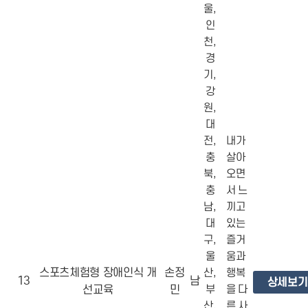
울,
인
천,
경
기,
강
원,
대
전,
내가
충
살아
북,
오면
충
서 느
남,
끼고
대
있는
구,
즐거
울
움과
스포츠체험형 장애인식 개
손정
산,
행복
13
남
상세보기
선교육
민
부
을 다
산,
른 사