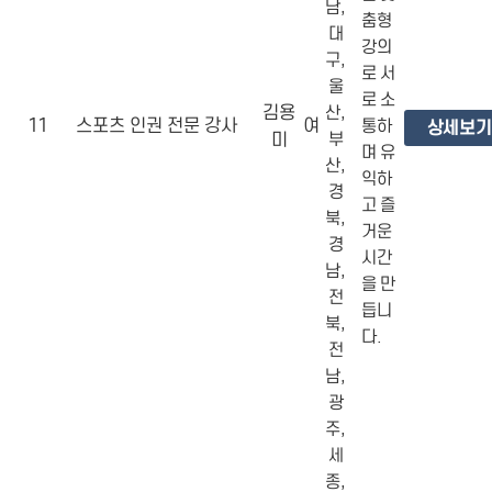
남,
춤형
대
강의
구,
로 서
울
로 소
김용
산,
11
스포츠 인권 전문 강사
여
통하
상세보기
미
부
며 유
산,
익하
경
고 즐
북,
거운
경
시간
남,
을 만
전
듭니
북,
다.
전
남,
광
주,
세
종,