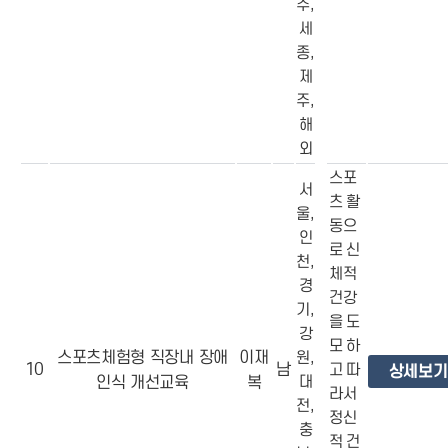
주,
세
종,
제
주,
해
외
스포
서
츠 활
울,
동으
인
로 신
천,
체적
경
건강
기,
을 도
강
모 하
스포츠체험형 직장내 장애
이재
원,
10
남
고 따
상세보기
인식 개선교육
복
대
라서
전,
정신
충
적 건