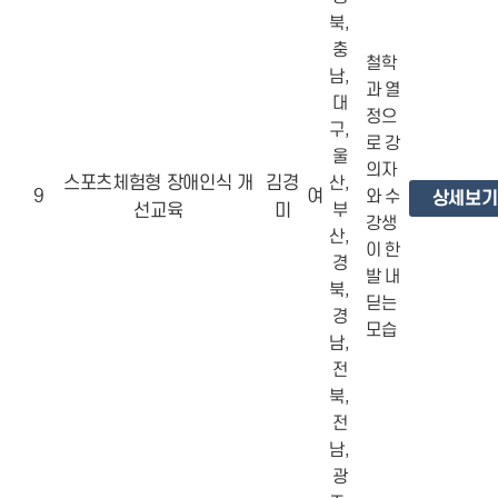
북,
충
철학
남,
과 열
대
정으
구,
로 강
울
의자
스포츠체험형 장애인식 개
김경
산,
9
여
와 수
상세보기
선교육
미
부
강생
산,
이 한
경
발 내
북,
딛는
경
모습
남,
전
북,
전
남,
광