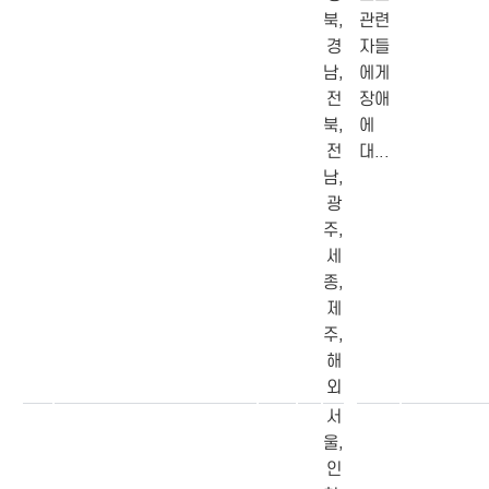
북,
관련
경
자들
남,
에게
전
장애
북,
에
전
대...
남,
광
주,
세
종,
제
주,
해
외
서
울,
인