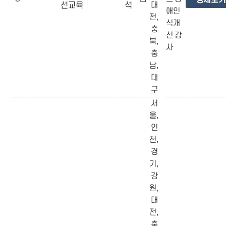
선교육
석
대
애인
전,
식개
충
선 강
북,
사
충
남,
대
구
서
울,
인
천,
경
기,
강
원,
대
전,
충