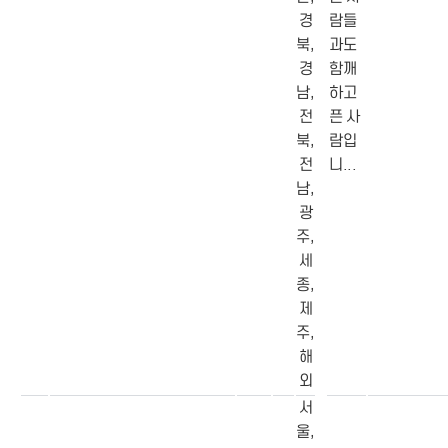
경
람들
북,
과도
경
함깨
남,
하고
전
픈 사
북,
람입
전
니...
남,
광
주,
세
종,
제
주,
해
외
서
울,