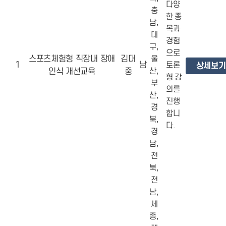
다양
충
한 종
남,
목과
대
경험
구,
으로
스포츠체험형 직장내 장애
김대
울
1
남
토론
상세보기
인식 개선교육
중
산,
형 강
부
의를
산,
진행
경
합니
북,
다.
경
남,
전
북,
전
남,
세
종,