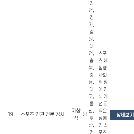
인
천,
경
기,
강
원,
대
전,
스포
충
츠 체
북,
험형
충
사회
남,
적 장
대
애 인
구,
식 개
울
선 교
지창
산,
육은
19
스포츠 인권 전문 강사
남
상세보기
석
부
장애
산,
인 스
경
포츠