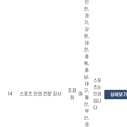
인
천,
경
기,
강
원,
대
전,
충
북,
충
남,
스포
대
츠는
조경
구,
14
스포츠 인권 전문 강사
여
인권
상세보기
희
울
입니
산,
다.
부
산,
경