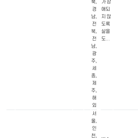
북,
가 장
경
애되
남,
지 않
전
도록
북,
삶을
전
도...
남,
광
주,
세
종,
제
주,
해
외
서
울,
인
천,