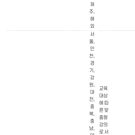
제
주,
해
외
서
울,
인
천,
경
기,
강
원,
교육
대
대상
전,
에 따
충
른 맞
북,
춤형
충
강의
남,
로 서