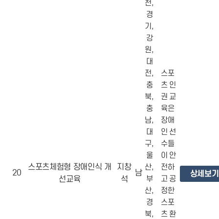
천,
경
기,
강
원,
대
전,
스포
충
츠 인
북,
권 교
충
육은
남,
장애
대
인 선
구,
수들
울
이 안
스포츠체험형 장애인식 개
지창
산,
전하
20
남
상세보기
선교육
석
부
고 공
산,
정한
경
스포
북,
츠 환